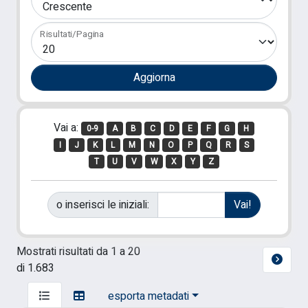
Risultati/Pagina
Vai a:
0-9
A
B
C
D
E
F
G
H
I
J
K
L
M
N
O
P
Q
R
S
T
U
V
W
X
Y
Z
o inserisci le iniziali:
Mostrati risultati da 1 a 20
di 1.683
esporta metadati