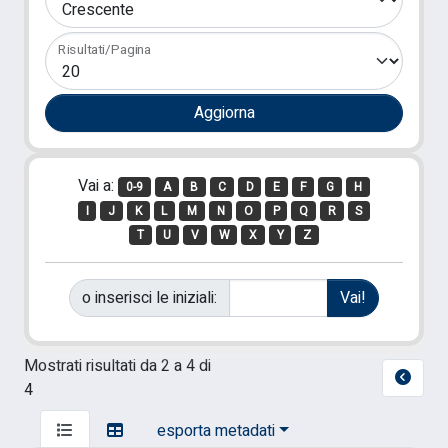
Risultati/Pagina
Vai a:
0-9
A
B
C
D
E
F
G
H
I
J
K
L
M
N
O
P
Q
R
S
T
U
V
W
X
Y
Z
o inserisci le iniziali:
Mostrati risultati da 2 a 4 di
4
esporta metadati