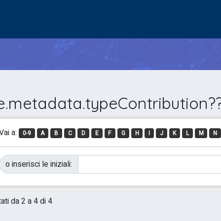
pe.metadata.typeContribution??
Vai a:
0-9
A
B
C
D
E
F
G
H
I
J
K
L
M
N
o inserisci le iniziali:
ati da 2 a 4 di 4