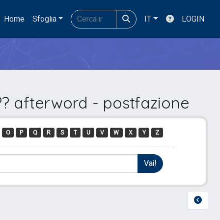
Home
Sfoglia
IT
LOGIN
? afterword - postfazione
O
P
Q
R
S
T
U
V
W
X
Y
Z