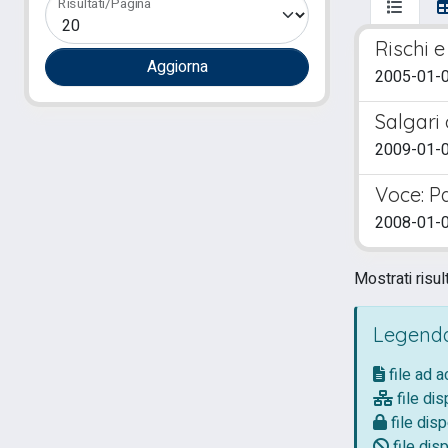
Risultati/Pagina
Rischi 
2005-01-0
Salgari 
2009-01-0
Voce: P
2008-01-0
Mostrati risult
Legenda
file ad 
file dis
file disp
file disp