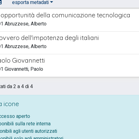
esporta metadati
e opportunità della comunicazione tecnologica
1 Abruzzese, Alberto
ovvero dell'impotenza degli italiani
1 Abruzzese, Alberto
aolo Giovannetti
1 Giovannetti, Paolo
ati da 2 a 4 di 4
 icone
accesso aperto
ponibili sulla rete interna
onibili agli utenti autorizzati
onibili solo agli amministratori