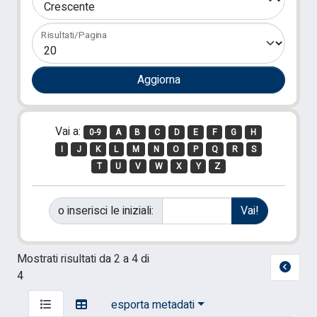
Risultati/Pagina
Vai a:
0-9
A
B
C
D
E
F
G
H
I
J
K
L
M
N
O
P
Q
R
S
T
U
V
W
X
Y
Z
o inserisci le iniziali:
Mostrati risultati da 2 a 4 di
4
esporta metadati