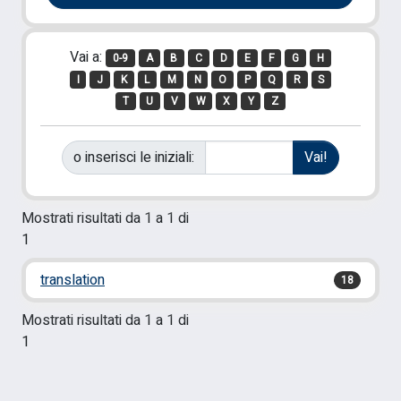
Vai a:
0-9
A
B
C
D
E
F
G
H
I
J
K
L
M
N
O
P
Q
R
S
T
U
V
W
X
Y
Z
o inserisci le iniziali:
Mostrati risultati da 1 a 1 di
1
translation
18
Mostrati risultati da 1 a 1 di
1