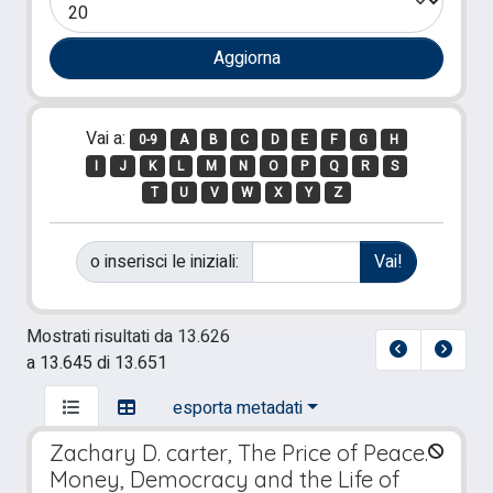
Vai a:
0-9
A
B
C
D
E
F
G
H
I
J
K
L
M
N
O
P
Q
R
S
T
U
V
W
X
Y
Z
o inserisci le iniziali:
Mostrati risultati da 13.626
a 13.645 di 13.651
esporta metadati
Zachary D. carter, The Price of Peace.
Money, Democracy and the Life of