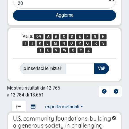
Vai a:
0-9
A
B
C
D
E
F
G
H
I
J
K
L
M
N
O
P
Q
R
S
T
U
V
W
X
Y
Z
o inserisci le iniziali:
Mostrati risultati da 12.765
a 12.784 di 13.651
esporta metadati
U.S. community foundations: building
a generous society in challenging