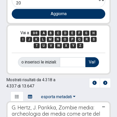
Vai a:
0-9
A
B
C
D
E
F
G
H
I
J
K
L
M
N
O
P
Q
R
S
T
U
V
W
X
Y
Z
o inserisci le iniziali:
Mostrati risultati da 4.318 a
4.337 di 13.647
esporta metadati
G. Hertz, J. Parikka, Zombie media:
archeologia dei media come arte del