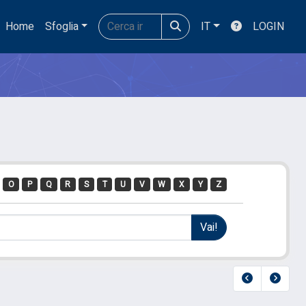
Home
Sfoglia
IT
LOGIN
O
P
Q
R
S
T
U
V
W
X
Y
Z