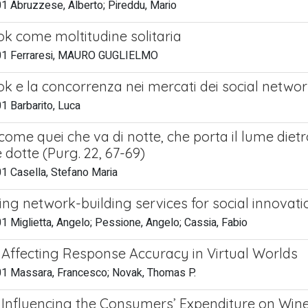
1 Abruzzese, Alberto; Pireddu, Mario
k come moltitudine solitaria
01 Ferraresi, MAURO GUGLIELMO
k e la concorrenza nei mercati dei social netwo
1 Barbarito, Luca
come quei che va di notte, che porta il lume diet
 dotte (Purg. 22, 67-69)
1 Casella, Stefano Maria
ting network-building services for social innovat
 Miglietta, Angelo; Pessione, Angelo; Cassia, Fabio
 Affecting Response Accuracy in Virtual Worlds
1 Massara, Francesco; Novak, Thomas P.
 Influencing the Consumers’ Expenditure on Wine