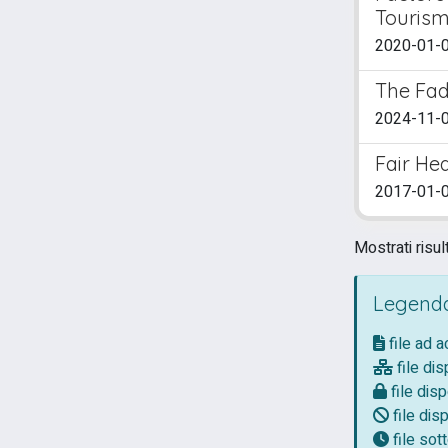
Tourism 
2020-01-01
The Fad
2024-11-0
Fair He
2017-01-0
Mostrati risul
Legenda
file ad 
file dis
file disp
file disp
file so