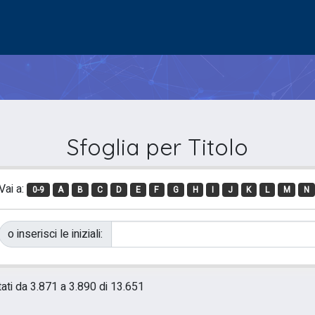
Sfoglia per Titolo
Vai a:
0-9
A
B
C
D
E
F
G
H
I
J
K
L
M
N
o inserisci le iniziali:
tati da 3.871 a 3.890 di 13.651