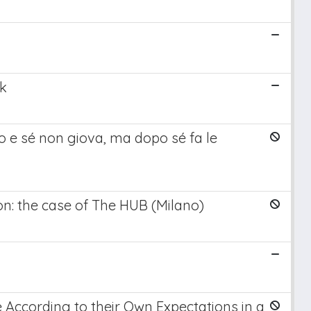
rk
ro e sé non giova, ma dopo sé fa le
ion: the case of The HUB (Milano)
 According to their Own Expectations in a