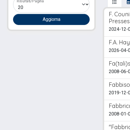
Risultati/Pagina
F. Coun
Presses 
2024-12-01
F.A. Ha
2026-04-01
Fa(tali)
2008-06-0
Fabbiso
2019-12-01
Fabbrica
2008-01-01
"Fabbri