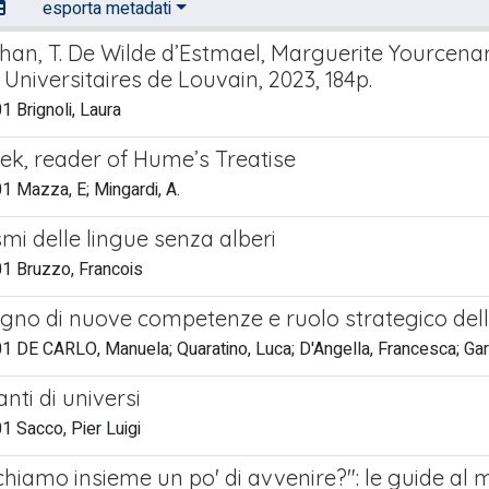
esporta metadati
ihan, T. De Wilde d’Estmael, Marguerite Yourcenar
Universitaires de Louvain, 2023, 184p.
 Brignoli, Laura
yek, reader of Hume’s Treatise
 Mazza, E; Mingardi, A.
smi delle lingue senza alberi
1 Bruzzo, Francois
gno di nuove competenze e ruolo strategico dell
 DE CARLO, Manuela; Quaratino, Luca; D'Angella, Francesca; Gara
nti di universi
 Sacco, Pier Luigi
chiamo insieme un po' di avvenire?": le guide a