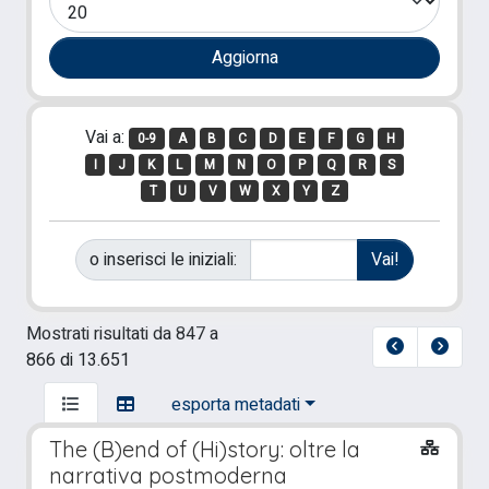
Vai a:
0-9
A
B
C
D
E
F
G
H
I
J
K
L
M
N
O
P
Q
R
S
T
U
V
W
X
Y
Z
o inserisci le iniziali:
Mostrati risultati da 847 a
866 di 13.651
esporta metadati
The (B)end of (Hi)story: oltre la
narrativa postmoderna