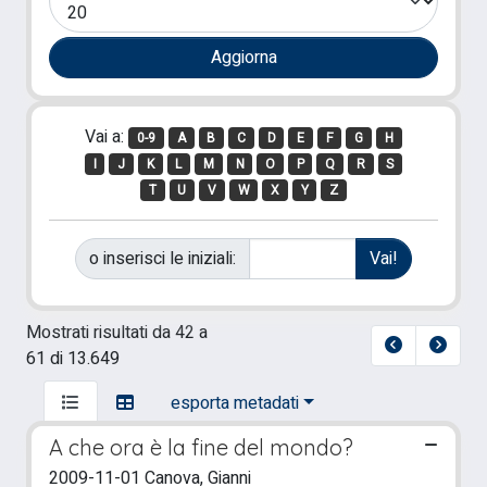
Vai a:
0-9
A
B
C
D
E
F
G
H
I
J
K
L
M
N
O
P
Q
R
S
T
U
V
W
X
Y
Z
o inserisci le iniziali:
Mostrati risultati da 42 a
61 di 13.649
esporta metadati
A che ora è la fine del mondo?
2009-11-01 Canova, Gianni