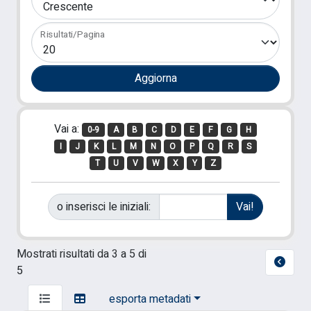
Risultati/Pagina
Vai a:
0-9
A
B
C
D
E
F
G
H
I
J
K
L
M
N
O
P
Q
R
S
T
U
V
W
X
Y
Z
o inserisci le iniziali:
Mostrati risultati da 3 a 5 di
5
esporta metadati