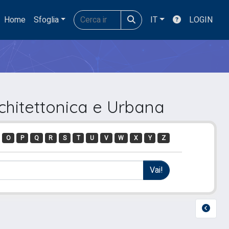
Home
Sfoglia
IT
LOGIN
chitettonica e Urbana
O
P
Q
R
S
T
U
V
W
X
Y
Z