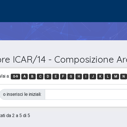
ore ICAR/14 - Composizione Ar
Vai a:
0-9
A
B
C
D
E
F
G
H
I
J
K
L
M
N
o inserisci le iniziali:
ati da 2 a 5 di 5