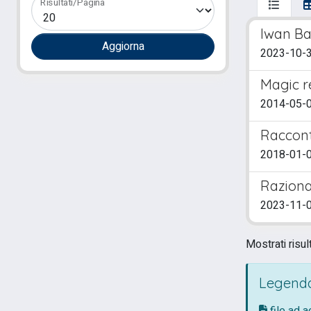
Risultati/Pagina
Iwan Baa
2023-10-3
Magic r
2014-05-01
Raccont
2018-01-0
Razional
2023-11-0
Mostrati risult
Legenda