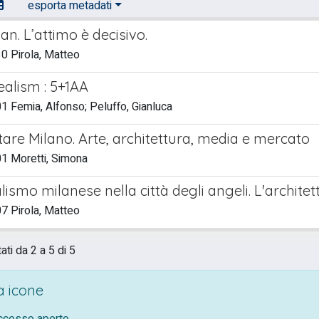
esporta metadati
n. L’attimo è decisivo.
0 Pirola, Matteo
ealism : 5+1AA
 Femia, Alfonso; Peluffo, Gianluca
are Milano. Arte, architettura, media e mercato
1 Moretti, Simona
ismo milanese nella città degli angeli. L'architet
7 Pirola, Matteo
ati da 2 a 5 di 5
 icone