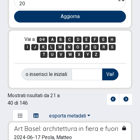
Vai a:
0-9
A
B
C
D
E
F
G
H
I
J
K
L
M
N
O
P
Q
R
S
T
U
V
W
X
Y
Z
o inserisci le iniziali:
Mostrati risultati da 21 a
40 di 146
esporta metadati
Art Basel: architettura in fiera e fuori
2024-06-17 Pirola, Matteo