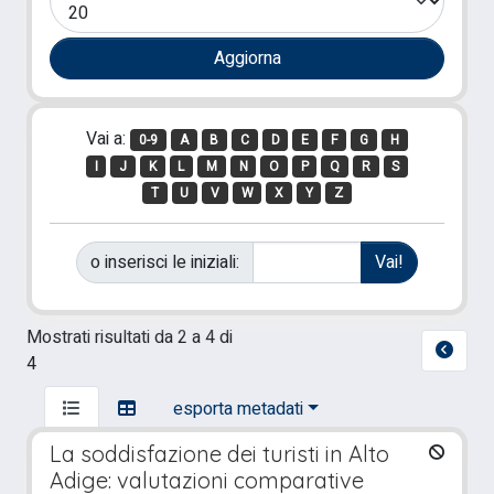
Vai a:
0-9
A
B
C
D
E
F
G
H
I
J
K
L
M
N
O
P
Q
R
S
T
U
V
W
X
Y
Z
o inserisci le iniziali:
Mostrati risultati da 2 a 4 di
4
esporta metadati
La soddisfazione dei turisti in Alto
Adige: valutazioni comparative