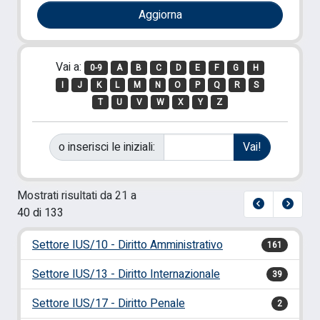
Vai a:
0-9
A
B
C
D
E
F
G
H
I
J
K
L
M
N
O
P
Q
R
S
T
U
V
W
X
Y
Z
o inserisci le iniziali:
Mostrati risultati da 21 a
40 di 133
Settore IUS/10 - Diritto Amministrativo
161
Settore IUS/13 - Diritto Internazionale
39
Settore IUS/17 - Diritto Penale
2