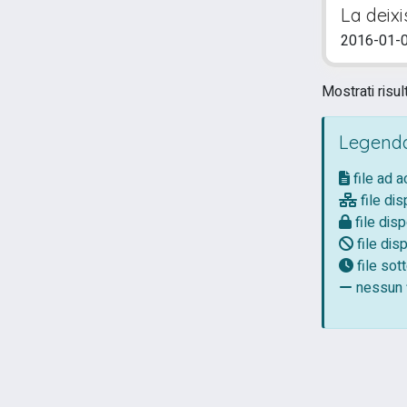
La deixi
2016-01-01
Mostrati risul
Legenda
file ad 
file dis
file disp
file disp
file so
nessun f