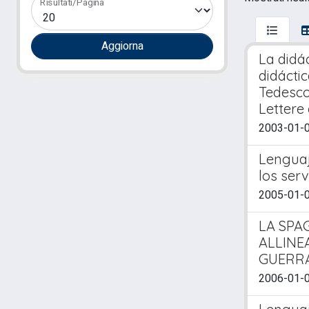
Risultati/Pagina
La didá
didáctic
Tedesco)
Lettere 
2003-01-01
Lenguaj
los serv
2005-01-01
LA SPA
ALLINE
GUERRA
2006-01-01