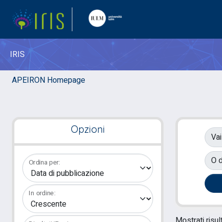
IRIS
APEIRON Homepage
Opzioni
Vai
O d
Ordina per:
In ordine:
Mostrati risul