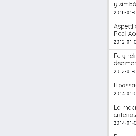
y simbó
2010-01-01
Aspetti 
Real A
2012-01-01
Fe y re
decimo
2013-01-01
Il passa
2014-01-01
La macr
criterio
2014-01-01