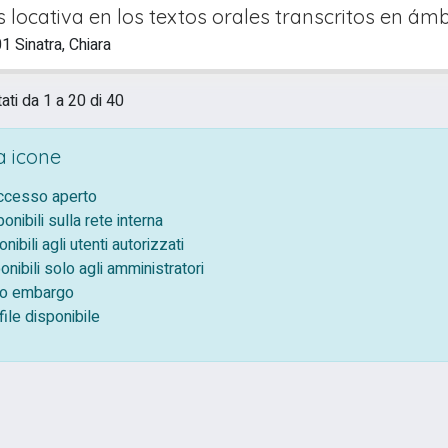
s locativa en los textos orales transcritos en ámbi
 Sinatra, Chiara
tati da 1 a 20 di 40
 icone
accesso aperto
ponibili sulla rete interna
onibili agli utenti autorizzati
onibili solo agli amministratori
tto embargo
ile disponibile