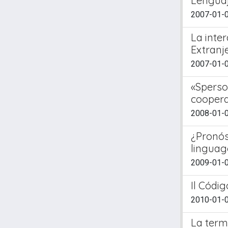
Lenguaj
2007-01-01
La inte
Extranj
2007-01-01
«Sperson
coopera
2008-01-01
¿Pronós
linguag
2009-01-01
Il Códi
2010-01-01
La term