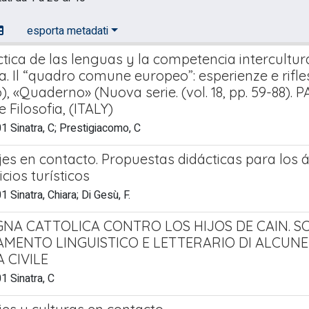
esporta metadati
ctica de las lenguas y la competencia intercultur
a. Il “quadro comune europeo”: esperienze e rifle
, «Quaderno» (Nuova serie. (vol. 18, pp. 59-88). P
e Filosofia, (ITALY)
 Sinatra, C; Prestigiacomo, C
es en contacto. Propuestas didácticas para los á
icios turísticos
 Sinatra, Chiara; Di Gesù, F.
GNA CATTOLICA CONTRO LOS HIJOS DE CAIN. 
AMENTO LINGUISTICO E LETTERARIO DI ALCUNE 
 CIVILE
 Sinatra, C