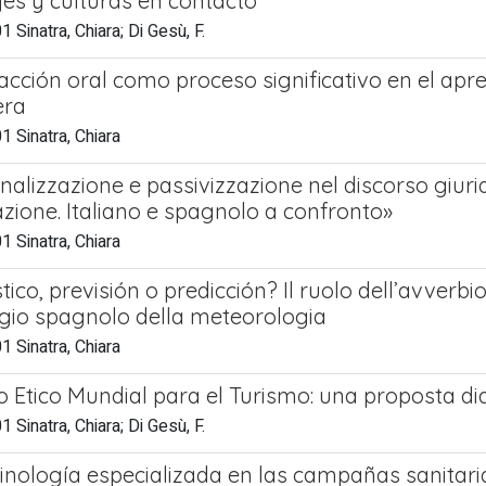
es y culturas en contacto
 Sinatra, Chiara; Di Gesù, F.
racción oral como proceso significativo en el apr
era
 Sinatra, Chiara
alizzazione e passivizzazione nel discorso giurid
zione. Italiano e spagnolo a confronto»
 Sinatra, Chiara
tico, previsión o predicción? Il ruolo dell’avver
gio spagnolo della meteorologia
 Sinatra, Chiara
go Etico Mundial para el Turismo: una proposta di
 Sinatra, Chiara; Di Gesù, F.
inología especializada en las campañas sanitaria