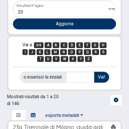
Risultati/Pagina
Vai a:
0-9
A
B
C
D
E
F
G
H
I
J
K
L
M
N
O
P
Q
R
S
T
U
V
W
X
Y
Z
o inserisci le iniziali:
Mostrati risultati da 1 a 20
di 146
esporta metadati
23a Triennale di Milano, guida agli